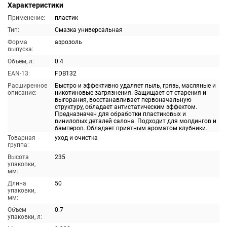
Характеристики
Применение:
пластик
Тип:
Смазка универсальная
Форма
аэрозоль
выпуска:
Объём, л:
0.4
EAN-13:
FDB132
Расширенное
Быстро и эффективно удаляет пыль, грязь, масляные и
описание:
никотиновые загрязнения. Защищает от старения и
выгорания, восстанавливает первоначальную
структуру, обладает антистатическим эффектом.
Предназначен для обработки пластиковых и
виниловых деталей салона. Подходит для молдингов и
бамперов. Обладает приятным ароматом клубники.
Товарная
уход и очистка
группа:
Высота
235
упаковки,
мм:
Длина
50
упаковки,
мм:
Объем
0.7
упаковки, л: