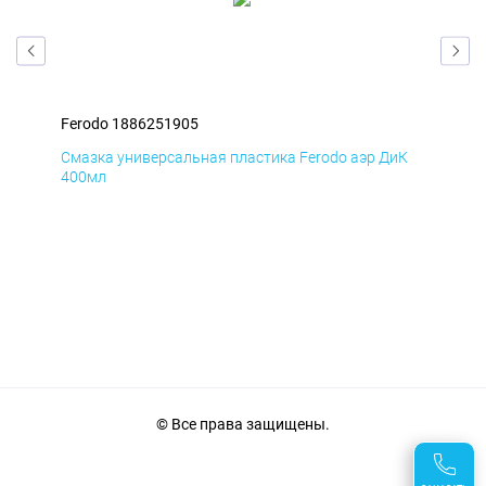
Ferodo 1886251905
Fer
мД
Смазка универсальная пластика Ferodo аэр ДиК
Сма
400мл
40
© Все права защищены.