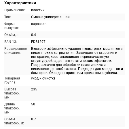
Характеристики
Применение:
пластик
Тип:
Смазка универсальная
Форма
аэрозоль
выпуска:
Объём, л:
0.4
EAN-13:
FDB1297
Расширенное
Быстро и эффективно удаляет пыль, грязь, масляные и
описание:
никотиновые загрязнения. Защищает от старения и
выгорания, восстанавливает первоначальную
структуру, обладает антистатическим эффектом.
Предназначен для обработки пластиковых и
виниловых деталей салона. Подходит для молдингов и
бамперов. Обладает приятным ароматом клубники.
Товарная
уход и очистка
группа:
Высота
235
упаковки,
мм:
Длина
50
упаковки,
мм:
Объем
0.7
упаковки, л: