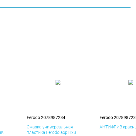
Ferodo 2078987234
Ferodo 207898723
я
Смазка универсальная
АНТИФРИЗ красны
иК
пластика Ferodo аэр ПхВ