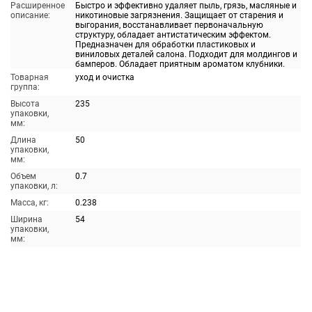
Расширенное
Быстро и эффективно удаляет пыль, грязь, масляные и
описание:
никотиновые загрязнения. Защищает от старения и
выгорания, восстанавливает первоначальную
структуру, обладает антистатическим эффектом.
Предназначен для обработки пластиковых и
виниловых деталей салона. Подходит для молдингов и
бамперов. Обладает приятным ароматом клубники.
Товарная
уход и очистка
группа:
Высота
235
упаковки,
мм:
Длина
50
упаковки,
мм:
Объем
0.7
упаковки, л:
Масса, кг:
0.238
Ширина
54
упаковки,
мм: