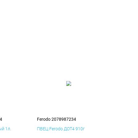
4
Ferodo 2078987234
й 1л.
ПВЕЦ Ferodo ДОТ4 910г