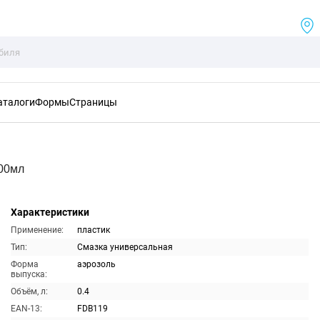
аталоги
Формы
Страницы
400мл
Характеристики
Применение:
пластик
Тип:
Смазка универсальная
Форма
аэрозоль
выпуска:
Объём, л:
0.4
EAN-13:
FDB119