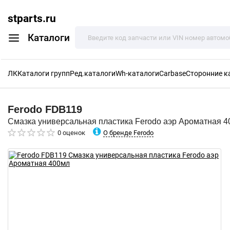
stparts.ru
Каталоги
ЛК
Каталоги групп
Ред.каталоги
Wh-каталоги
Carbase
Сторонние к
Ferodo
FDB119
Смазка универсальная пластика Ferodo аэр Ароматная 
О бренде Ferodo
0 оценок