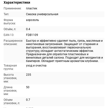
Характеристики
Применение:
пластик
Тип:
Смазка универсальная
Форма
аэрозоль
выпуска:
Объём, л:
0.4
EAN-13:
FDB1109
Расширенное
Быстро и эффективно удаляет пыль, грязь, масляные и
описание:
никотиновые загрязнения. Защищает от старения и
выгорания, восстанавливает первоначальную
структуру, обладает антистатическим эффектом.
Предназначен для обработки пластиковых и
виниловых деталей салона. Подходит для молдингов и
бамперов. Обладает приятным ароматом клубники.
Товарная
уход и очистка
группа:
Высота
235
упаковки,
мм:
Длина
50
упаковки,
мм:
Объем
0.7
упаковки, л: