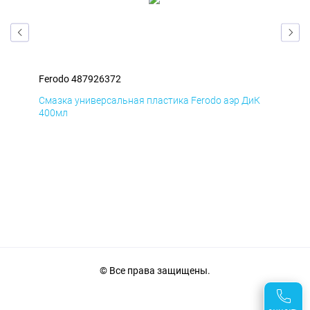
Ferodo 487926372
Fer
мД
Смазка универсальная пластика Ferodo аэр ДиК
Сма
400мл
40
© Все права защищены.