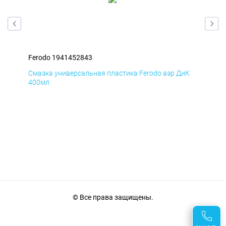
Ferodo 1941452843
Fer
мД
Смазка универсальная пластика Ferodo аэр ДиК
Сма
400мл
40
© Все права защищены.