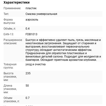
Характеристики
Применение:
пластик
Тип:
Смазка универсальная
Форма
аэрозоль
выпуска:
Объём, л:
0.4
EAN-13:
FDB1013
Расширенное
Быстро и эффективно удаляет пыль, грязь, масляные и
описание:
никотиновые загрязнения. Защищает от старения и
выгорания, восстанавливает первоначальную
структуру, обладает антистатическим эффектом.
Предназначен для обработки пластиковых и
виниловых деталей салона. Подходит для молдингов и
бамперов. Обладает приятным ароматом клубники.
Товарная
уход и очистка
группа:
Высота
235
упаковки,
мм:
Длина
50
упаковки,
мм:
Объем
0.7
упаковки, л: