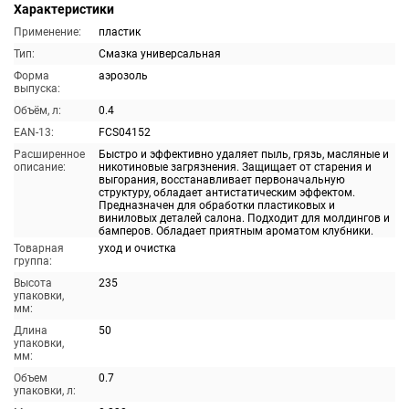
Характеристики
Применение:
пластик
Тип:
Смазка универсальная
Форма
аэрозоль
выпуска:
Объём, л:
0.4
EAN-13:
FCS04152
Расширенное
Быстро и эффективно удаляет пыль, грязь, масляные и
описание:
никотиновые загрязнения. Защищает от старения и
выгорания, восстанавливает первоначальную
структуру, обладает антистатическим эффектом.
Предназначен для обработки пластиковых и
виниловых деталей салона. Подходит для молдингов и
бамперов. Обладает приятным ароматом клубники.
Товарная
уход и очистка
группа:
Высота
235
упаковки,
мм:
Длина
50
упаковки,
мм:
Объем
0.7
упаковки, л: