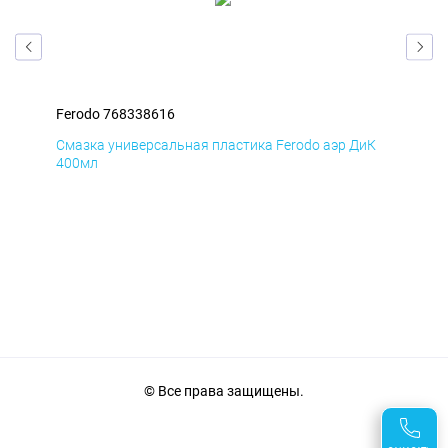
Ferodo 768338616
Fer
мД
Смазка универсальная пластика Ferodo аэр ДиК
Сма
400мл
40
© Все права защищены.