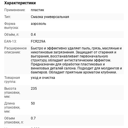
Характеристики
Применение:
пластик
Тип:
Смазка универсальная
Форма
аэрозоль
выпуска:
Объём, л:
0.4
EAN-13:
FCR229A
Расширенное
Быстро и эффективно удаляет пыль, грязь, масляные и
описание:
никотиновые загрязнения. Защищает от старения и
выгорания, восстанавливает первоначальную
структуру, обладает антистатическим эффектом.
Предназначен для обработки пластиковых и
виниловых деталей салона. Подходит для молдингов и
бамперов. Обладает приятным ароматом клубники.
Товарная
уход и очистка
группа:
Высота
235
упаковки,
мм:
Длина
50
упаковки,
мм:
Объем
0.7
упаковки, л: