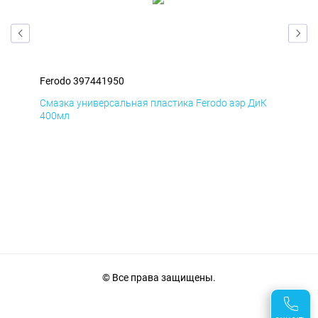
Ferodo 397441950
Fer
мД
Смазка универсальная пластика Ferodo аэр ДиК
Сма
400мл
40
© Все права защищены.