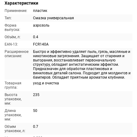
Характеристики
Применение:
пластик
Тип:
Смазка универсальная
Форма
аэрозоль
выпуска:
Объём, л:
0.4
EAN-13:
FCR140A
Расширенное
Быстро и эффективно удаляет пыль, грязь, масляные и
описание:
никотиновые загрязнения. Защищает от старения и
выгорания, восстанавливает первоначальную
структуру, обладает антистатическим эффектом.
Предназначен для обработки пластиковых и
виниловых деталей салона. Подходит для молдингов и
бамперов. Обладает приятным ароматом клубники.
Товарная
уход и очистка
группа:
Высота
235
упаковки,
мм:
Длина
50
упаковки,
мм:
Объем
0.7
упаковки, л: