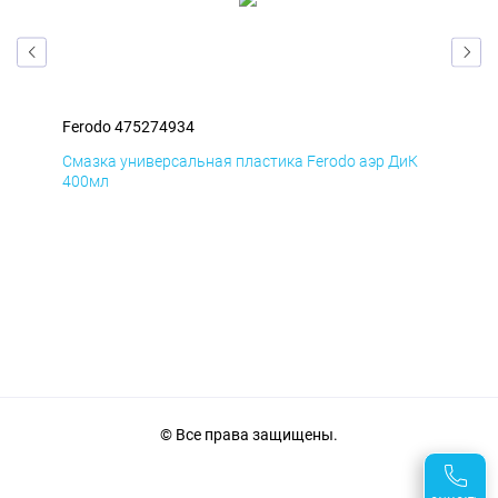
Ferodo 475274934
Fer
мД
Смазка универсальная пластика Ferodo аэр ДиК
Сма
400мл
40
© Все права защищены.