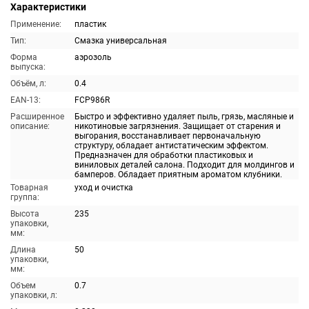
Характеристики
Применение:
пластик
Тип:
Смазка универсальная
Форма
аэрозоль
выпуска:
Объём, л:
0.4
EAN-13:
FCP986R
Расширенное
Быстро и эффективно удаляет пыль, грязь, масляные и
описание:
никотиновые загрязнения. Защищает от старения и
выгорания, восстанавливает первоначальную
структуру, обладает антистатическим эффектом.
Предназначен для обработки пластиковых и
виниловых деталей салона. Подходит для молдингов и
бамперов. Обладает приятным ароматом клубники.
Товарная
уход и очистка
группа:
Высота
235
упаковки,
мм:
Длина
50
упаковки,
мм:
Объем
0.7
упаковки, л: