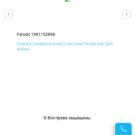
Ferodo 1981152896
Fer
мД
Смазка универсальная пластика Ferodo аэр ДиК
Сма
400мл
40
© Все права защищены.