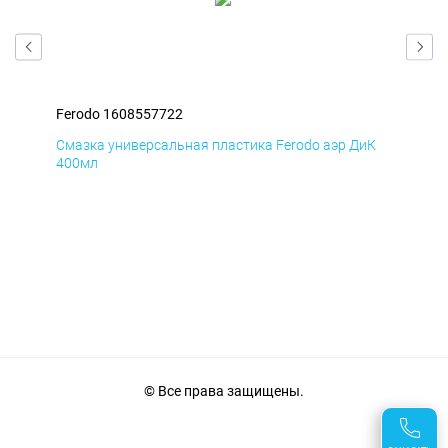
Ferodo 1608557722
Fer
мД
Смазка универсальная пластика Ferodo аэр ДиК
Сма
400мл
40
© Все права защищены.