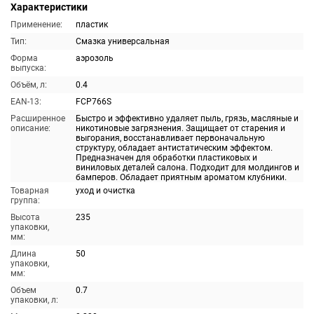
Характеристики
Применение:
пластик
Тип:
Смазка универсальная
Форма
аэрозоль
выпуска:
Объём, л:
0.4
EAN-13:
FCP766S
Расширенное
Быстро и эффективно удаляет пыль, грязь, масляные и
описание:
никотиновые загрязнения. Защищает от старения и
выгорания, восстанавливает первоначальную
структуру, обладает антистатическим эффектом.
Предназначен для обработки пластиковых и
виниловых деталей салона. Подходит для молдингов и
бамперов. Обладает приятным ароматом клубники.
Товарная
уход и очистка
группа:
Высота
235
упаковки,
мм:
Длина
50
упаковки,
мм:
Объем
0.7
упаковки, л: