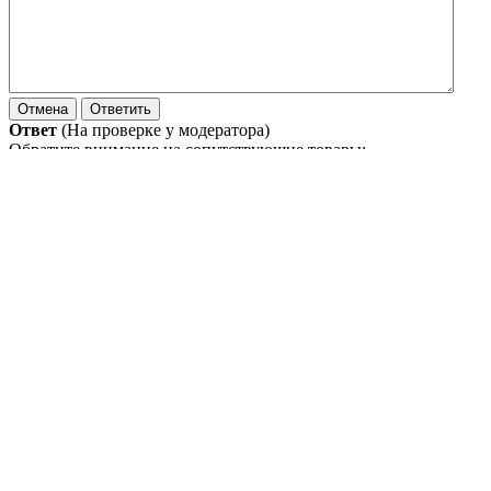
Ответ
(На проверке у модератора)
Обратите внимание на сопутствующие товары:
Ferodo 120761469
Смазка универсальная пластика Ferodo аэр БмД 400мл
Ferodo 120761469
Смазка универсальная пластика Ferodo аэр ДиК 400мл
Ferodo 120761469
Смазка универсальная пластика Ferodo аэр ПхВ 400мл