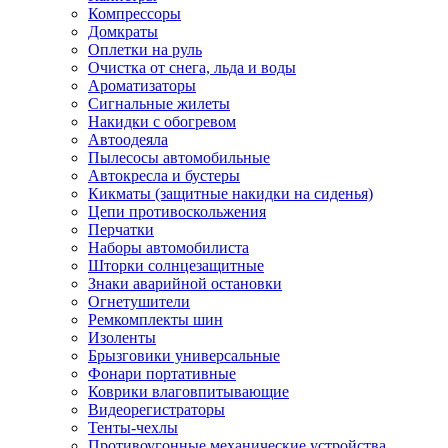
Компрессоры
Домкраты
Оплетки на руль
Очистка от снега, льда и воды
Ароматизаторы
Сигнальные жилеты
Накидки с обогревом
Автоодеяла
Пылесосы автомобильные
Автокресла и бустеры
Кикматы (защитные накидки на сиденья)
Цепи противоскольжения
Перчатки
Наборы автомобилиста
Шторки солнцезащитные
Знаки аварийной остановки
Огнетушители
Ремкомплекты шин
Изоленты
Брызговики универсальные
Фонари портативные
Коврики влаговпитывающие
Видеорегистраторы
Тенты-чехлы
Противоугонные механические устройства