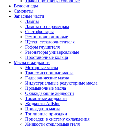
Траки противобуксовочные
Велосипеды
Самокаты
Запасные части
Лампы
Лампы по параметрам
Светофильтры
Ремни поликлиновые
Щетки стеклоочистителя
Гофры глушителя
Резонаторы универсальные
Проставочные кольца
Масла и жидкости
Моторные масла
Трансмиссионные масла
Гидравлические масла
Индустриальные редукторные масла
Промывочные масла
Охлаждающие жидкости
Тормозные жидкости
Жидкости AdBlue
Присадки в масла
Топливные присадки
Присадки в систему охлаждения
Жидкости стеклоомывателя