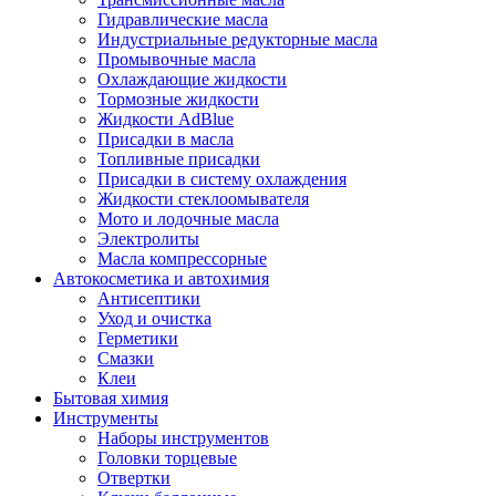
Гидравлические масла
Индустриальные редукторные масла
Промывочные масла
Охлаждающие жидкости
Тормозные жидкости
Жидкости AdBlue
Присадки в масла
Топливные присадки
Присадки в систему охлаждения
Жидкости стеклоомывателя
Мото и лодочные масла
Электролиты
Масла компрессорные
Автокосметика и автохимия
Антисептики
Уход и очистка
Герметики
Смазки
Клеи
Бытовая химия
Инструменты
Наборы инструментов
Головки торцевые
Отвертки