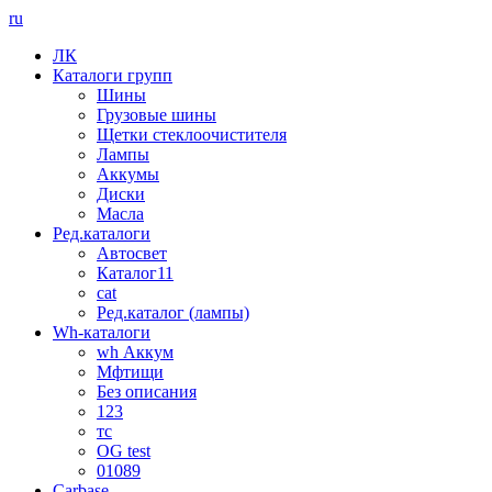
ru
ЛК
Каталоги групп
Шины
Грузовые шины
Щетки стеклоочистителя
Лампы
Аккумы
Диски
Масла
Ред.каталоги
Автосвет
Каталог11
cat
Ред.каталог (лампы)
Wh-каталоги
wh Аккум
Мфтищи
Без описания
123
тс
OG test
01089
Carbase