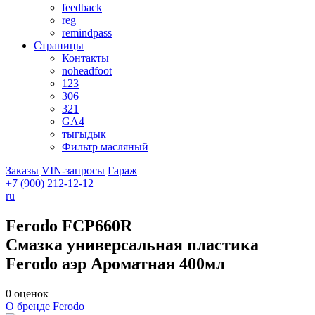
feedback
reg
remindpass
Страницы
Контакты
noheadfoot
123
306
321
GA4
тыгыдык
Фильтр масляный
Заказы
VIN-запросы
Гараж
+7 (900)
212-12-12
ru
Ferodo
FCP660R
Смазка универсальная пластика
Ferodo аэр Ароматная 400мл
0 оценок
О бренде Ferodo