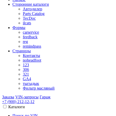
Сторонние каталоги
Автодилер
Parts Catalog
TecDoc
ilcats
Формы
carservice
feedback
reg
remindpass
Страницы
Контакты
noheadfoot
123
306
321
GA4
тыгыдык
Фильтр масляный
Заказы
VIN-запросы
Гараж
+7 (900)
212-12-12
Каталоги
Поиск по VIN