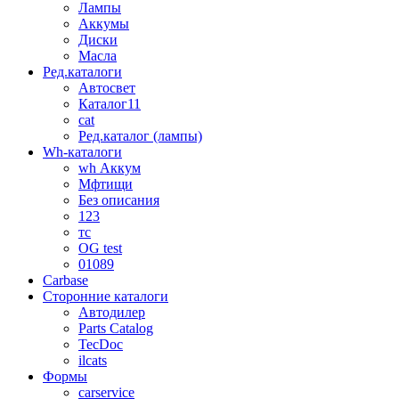
Лампы
Аккумы
Диски
Масла
Ред.каталоги
Автосвет
Каталог11
cat
Ред.каталог (лампы)
Wh-каталоги
wh Аккум
Мфтищи
Без описания
123
тс
OG test
01089
Carbase
Сторонние каталоги
Автодилер
Parts Catalog
TecDoc
ilcats
Формы
carservice