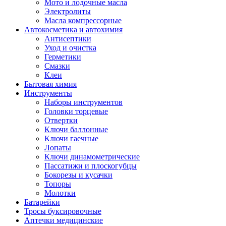
Мото и лодочные масла
Электролиты
Масла компрессорные
Автокосметика и автохимия
Антисептики
Уход и очистка
Герметики
Смазки
Клеи
Бытовая химия
Инструменты
Наборы инструментов
Головки торцевые
Отвертки
Ключи баллонные
Ключи гаечные
Лопаты
Ключи динамометрические
Пассатижи и плоскогубцы
Бокорезы и кусачки
Топоры
Молотки
Батарейки
Тросы буксировочные
Аптечки медицинские