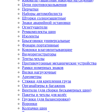
Кикматы (защитные накидки на сиденья)
Цепи противоскольжения
Перчатки
Наборы автомобилиста
Шторки солнцезащитные
Знаки аварийной остановки
Огнетушители
Ремкомплекты шин
Изоленты
Брызговики универсальные
Фонари портативные
Коврики влаговпитывающие
Видеорегистраторы
Тенты-чехлы
Противоугонные механические устройства
Рамки номерных знаков
Вилки нагрузочные
Ареометры
Стяжки для крепления груза
Органайзеры в багажник
Вентили (для сборки бескамерных шин)
Пакеты и чехлы для колёс
Грузики (для балансировки)
Воронки
Колпачки шин