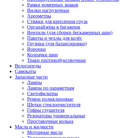
Рамки номерных знаков
Вилки нагрузочные
Ареометры
Стяжки для крепления груза
Органайзеры в багажник
Вентили (для сборки бескамерных шин)
Пакеты и чехлы для колёс
Грузики (для балансировки)
Воронки
Колпачки шин
Траки противобуксовочные
Велосипеды
Самокаты
Запасные части
Лампы
Лампы по параметрам
Светофильтры
Ремни поликлиновые
Щетки стеклоочистителя
Гофры глушителя
Резонаторы универсальные
Проставочные кольца
Масла и жидкости
Моторные масла
Трансмиссионные масла