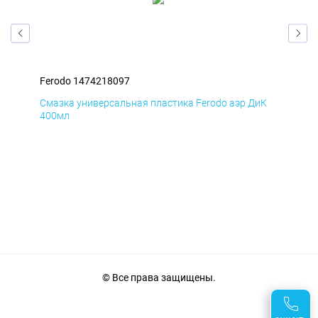
Ferodo 1474218097
Fer
мД
Смазка универсальная пластика Ferodo аэр ДиК
Сма
400мл
40
© Все права защищены.