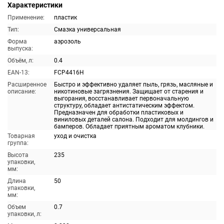
Характеристики
Применение:
пластик
Тип:
Смазка универсальная
Форма
аэрозоль
выпуска:
Объём, л:
0.4
EAN-13:
FCP4416H
Расширенное
Быстро и эффективно удаляет пыль, грязь, масляные и
описание:
никотиновые загрязнения. Защищает от старения и
выгорания, восстанавливает первоначальную
структуру, обладает антистатическим эффектом.
Предназначен для обработки пластиковых и
виниловых деталей салона. Подходит для молдингов и
бамперов. Обладает приятным ароматом клубники.
Товарная
уход и очистка
группа:
Высота
235
упаковки,
мм:
Длина
50
упаковки,
мм:
Объем
0.7
упаковки, л: