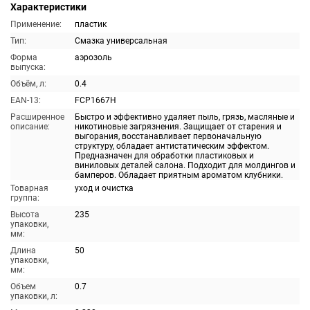
Характеристики
Применение:
пластик
Тип:
Смазка универсальная
Форма
аэрозоль
выпуска:
Объём, л:
0.4
EAN-13:
FCP1667H
Расширенное
Быстро и эффективно удаляет пыль, грязь, масляные и
описание:
никотиновые загрязнения. Защищает от старения и
выгорания, восстанавливает первоначальную
структуру, обладает антистатическим эффектом.
Предназначен для обработки пластиковых и
виниловых деталей салона. Подходит для молдингов и
бамперов. Обладает приятным ароматом клубники.
Товарная
уход и очистка
группа:
Высота
235
упаковки,
мм:
Длина
50
упаковки,
мм:
Объем
0.7
упаковки, л: