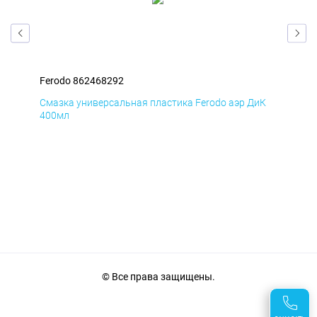
Ferodo 862468292
Fer
мД
Смазка универсальная пластика Ferodo аэр ДиК
Сма
400мл
40
© Все права защищены.