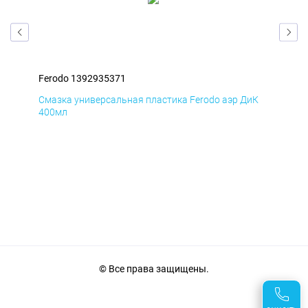
Ferodo 1392935371
Fer
мД
Смазка универсальная пластика Ferodo аэр ДиК
Сма
400мл
40
© Все права защищены.