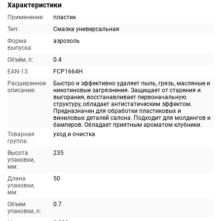
Характеристики
Применение:
пластик
Тип:
Смазка универсальная
Форма
аэрозоль
выпуска:
Объём, л:
0.4
EAN-13:
FCP1664H
Расширенное
Быстро и эффективно удаляет пыль, грязь, масляные и
описание:
никотиновые загрязнения. Защищает от старения и
выгорания, восстанавливает первоначальную
структуру, обладает антистатическим эффектом.
Предназначен для обработки пластиковых и
виниловых деталей салона. Подходит для молдингов и
бамперов. Обладает приятным ароматом клубники.
Товарная
уход и очистка
группа:
Высота
235
упаковки,
мм:
Длина
50
упаковки,
мм:
Объем
0.7
упаковки, л: