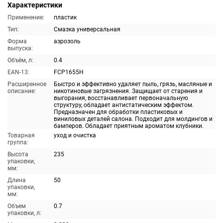
Характеристики
Применение:
пластик
Тип:
Смазка универсальная
Форма
аэрозоль
выпуска:
Объём, л:
0.4
EAN-13:
FCP1655H
Расширенное
Быстро и эффективно удаляет пыль, грязь, масляные и
описание:
никотиновые загрязнения. Защищает от старения и
выгорания, восстанавливает первоначальную
структуру, обладает антистатическим эффектом.
Предназначен для обработки пластиковых и
виниловых деталей салона. Подходит для молдингов и
бамперов. Обладает приятным ароматом клубники.
Товарная
уход и очистка
группа:
Высота
235
упаковки,
мм:
Длина
50
упаковки,
мм:
Объем
0.7
упаковки, л: