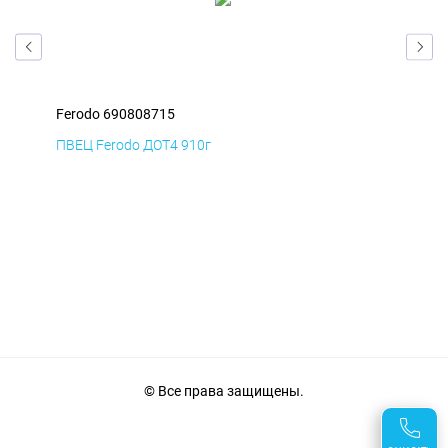
Ferodo 690808715
Fer
ПВЕЦ Ferodo ДОТ4 910г
Сма
40
© Все права защищены.