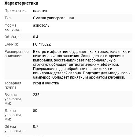
Характеристики
Применение:
пластик
Тип:
Смазка универсальная
Форма
аэрозоль
выпуска:
Объём, л:
0.4
EAN-13:
FCP1562Z
Расширенное
Быстро и эффективно удаляет пыль, грязь, масляные и
описание:
никотиновые загрязнения. Защищает от старения и
выгорания, восстанавливает первоначальную
структуру, обладает антистатическим эффектом.
Предназначен для обработки пластиковых и
виниловых деталей салона. Подходит для молдингов и
бамперов. Обладает приятным ароматом клубники.
Товарная
уход и очистка
группа:
Высота
235
упаковки,
мм:
Длина
50
упаковки,
мм:
Объем
0.7
упаковки, л: