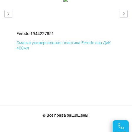
Ferodo 1944227851
Fer
мД
Смазка универсальная пластика Ferodo аэр ДиК
Сма
400мл
40
© Все права защищены.