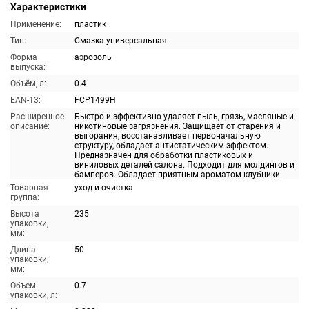
Характеристики
Применение:
пластик
Тип:
Смазка универсальная
Форма
аэрозоль
выпуска:
Объём, л:
0.4
EAN-13:
FCP1499H
Расширенное
Быстро и эффективно удаляет пыль, грязь, масляные и
описание:
никотиновые загрязнения. Защищает от старения и
выгорания, восстанавливает первоначальную
структуру, обладает антистатическим эффектом.
Предназначен для обработки пластиковых и
виниловых деталей салона. Подходит для молдингов и
бамперов. Обладает приятным ароматом клубники.
Товарная
уход и очистка
группа:
Высота
235
упаковки,
мм:
Длина
50
упаковки,
мм:
Объем
0.7
упаковки, л: