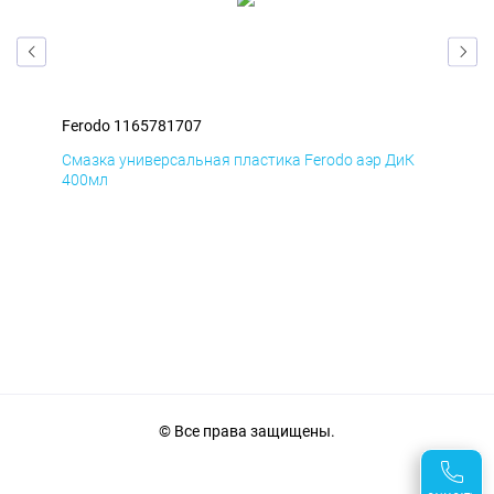
Ferodo 1165781707
Fer
мД
Смазка универсальная пластика Ferodo аэр ДиК
Сма
400мл
40
© Все права защищены.