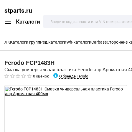
stparts.ru
Каталоги
ЛК
Каталоги групп
Ред.каталоги
Wh-каталоги
Carbase
Сторонние к
Ferodo
FCP1483H
Смазка универсальная пластика Ferodo аэр Ароматная 
О бренде Ferodo
0 оценок