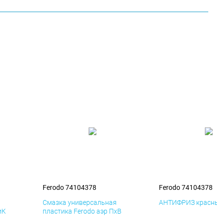
Ferodo 74104378
Ferodo 74104378
я
Смазка универсальная
АНТИФРИЗ красны
иК
пластика Ferodo аэр ПхВ