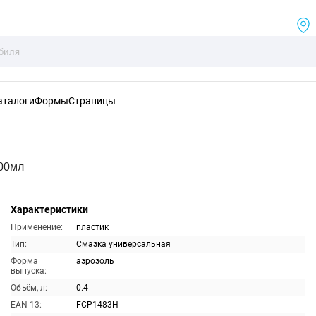
аталоги
Формы
Страницы
400мл
Характеристики
Применение:
пластик
Тип:
Смазка универсальная
Форма
аэрозоль
выпуска:
Объём, л:
0.4
EAN-13:
FCP1483H