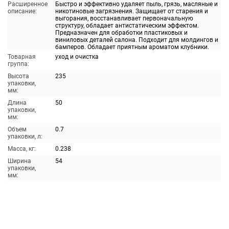
Расширенное
Быстро и эффективно удаляет пыль, грязь, масляные и
описание:
никотиновые загрязнения. Защищает от старения и
выгорания, восстанавливает первоначальную
структуру, обладает антистатическим эффектом.
Предназначен для обработки пластиковых и
виниловых деталей салона. Подходит для молдингов и
бамперов. Обладает приятным ароматом клубники.
Товарная
уход и очистка
группа:
Высота
235
упаковки,
мм:
Длина
50
упаковки,
мм:
Объем
0.7
упаковки, л:
Масса, кг:
0.238
Ширина
54
упаковки,
мм: