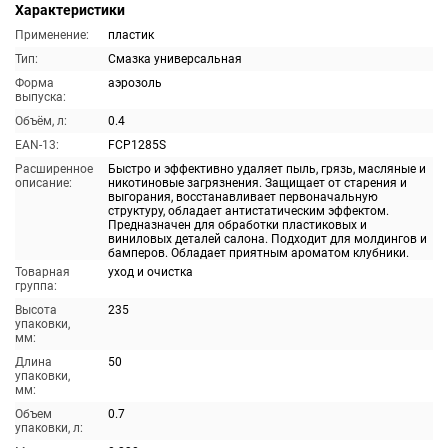
Характеристики
Применение:
пластик
Тип:
Смазка универсальная
Форма
аэрозоль
выпуска:
Объём, л:
0.4
EAN-13:
FCP1285S
Расширенное
Быстро и эффективно удаляет пыль, грязь, масляные и
описание:
никотиновые загрязнения. Защищает от старения и
выгорания, восстанавливает первоначальную
структуру, обладает антистатическим эффектом.
Предназначен для обработки пластиковых и
виниловых деталей салона. Подходит для молдингов и
бамперов. Обладает приятным ароматом клубники.
Товарная
уход и очистка
группа:
Высота
235
упаковки,
мм:
Длина
50
упаковки,
мм:
Объем
0.7
упаковки, л: