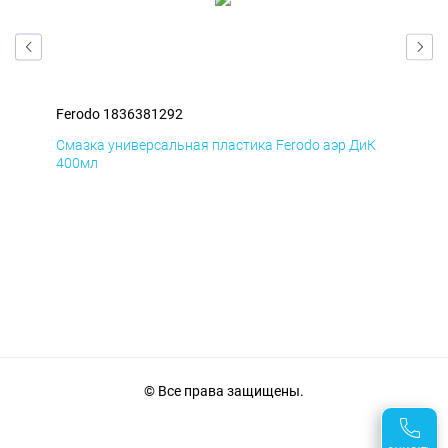
Ferodo 1836381292
Fer
мД
Смазка универсальная пластика Ferodo аэр ДиК
Сма
400мл
40
© Все права защищены.