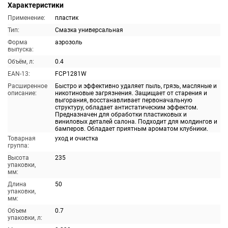
Характеристики
Применение:
пластик
Тип:
Смазка универсальная
Форма
аэрозоль
выпуска:
Объём, л:
0.4
EAN-13:
FCP1281W
Расширенное
Быстро и эффективно удаляет пыль, грязь, масляные и
описание:
никотиновые загрязнения. Защищает от старения и
выгорания, восстанавливает первоначальную
структуру, обладает антистатическим эффектом.
Предназначен для обработки пластиковых и
виниловых деталей салона. Подходит для молдингов и
бамперов. Обладает приятным ароматом клубники.
Товарная
уход и очистка
группа:
Высота
235
упаковки,
мм:
Длина
50
упаковки,
мм:
Объем
0.7
упаковки, л: