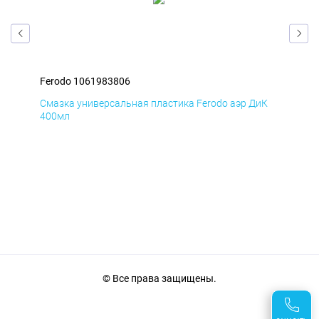
Ferodo 1061983806
Fer
мД
Смазка универсальная пластика Ferodo аэр ДиК
Сма
400мл
40
© Все права защищены.