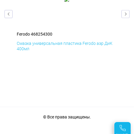
Ferodo 468254300
Fer
мД
Смазка универсальная пластика Ferodo аэр ДиК
Сма
400мл
40
© Все права защищены.