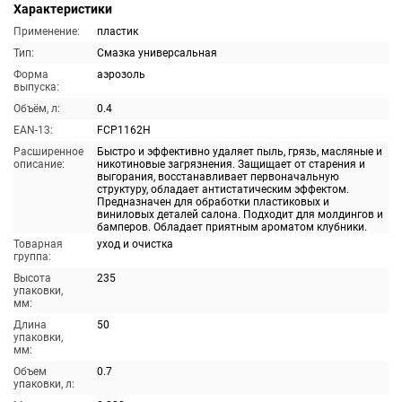
Характеристики
Применение:
пластик
Тип:
Смазка универсальная
Форма
аэрозоль
выпуска:
Объём, л:
0.4
EAN-13:
FCP1162H
Расширенное
Быстро и эффективно удаляет пыль, грязь, масляные и
описание:
никотиновые загрязнения. Защищает от старения и
выгорания, восстанавливает первоначальную
структуру, обладает антистатическим эффектом.
Предназначен для обработки пластиковых и
виниловых деталей салона. Подходит для молдингов и
бамперов. Обладает приятным ароматом клубники.
Товарная
уход и очистка
группа:
Высота
235
упаковки,
мм:
Длина
50
упаковки,
мм:
Объем
0.7
упаковки, л: