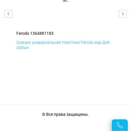
Ferodo 1364881183
Fer
мД
Смазка универсальная пластика Ferodo аэр ДиК
Сма
400мл
40
© Все права защищены.