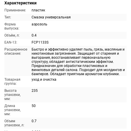
Характеристики
Применение:
пластик
Тип:
Смазка универсальная
Форма
аэрозоль
выпуска:
Объём, л:
0.4
EAN-13:
FCP1133S
Расширенное
Быстро и эффективно удаляет пыль, грязь, масляные и
описание:
никотиновые загрязнения. Защищает от старения и
выгорания, восстанавливает первоначальную
структуру, обладает антистатическим эффектом.
Предназначен для обработки пластиковых и
виниловых деталей салона. Подходит для молдингов и
бамперов. Обладает приятным ароматом клубники.
Товарная
уход и очистка
группа:
Высота
235
упаковки,
мм:
Длина
50
упаковки,
мм:
Объем
0.7
упаковки, л: