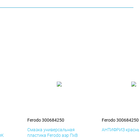
Ferodo 300684250
Ferodo 300684250
я
Смазка универсальная
АНТИФРИЗ красны
иК
пластика Ferodo аэр ПхВ