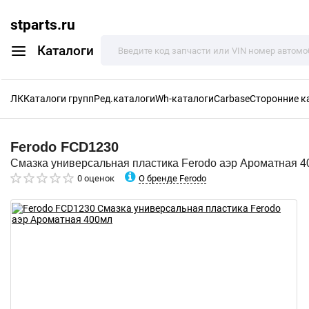
stparts.ru
Каталоги
ЛК
Каталоги групп
Ред.каталоги
Wh-каталоги
Carbase
Сторонние к
Ferodo
FCD1230
Смазка универсальная пластика Ferodo аэр Ароматная 
О бренде Ferodo
0 оценок