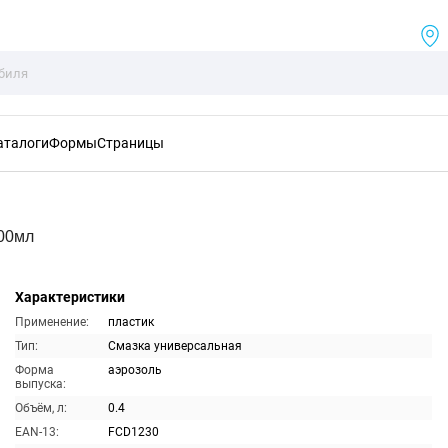
аталоги
Формы
Страницы
400мл
Характеристики
Применение:
пластик
Тип:
Смазка универсальная
Форма
аэрозоль
выпуска:
Объём, л:
0.4
EAN-13:
FCD1230