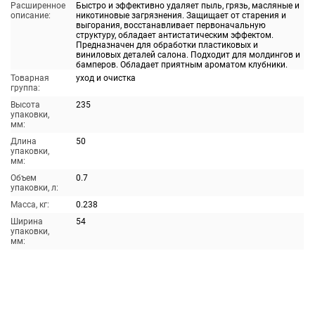
Расширенное
Быстро и эффективно удаляет пыль, грязь, масляные и
описание:
никотиновые загрязнения. Защищает от старения и
выгорания, восстанавливает первоначальную
структуру, обладает антистатическим эффектом.
Предназначен для обработки пластиковых и
виниловых деталей салона. Подходит для молдингов и
бамперов. Обладает приятным ароматом клубники.
Товарная
уход и очистка
группа:
Высота
235
упаковки,
мм:
Длина
50
упаковки,
мм:
Объем
0.7
упаковки, л:
Масса, кг:
0.238
Ширина
54
упаковки,
мм: