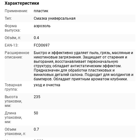
Характеристики
Применение:
пластик
Тип:
Смазка универсальная
Форма
аэрозоль
выпуска:
Объём, л:
0.4
EAN-13:
FCD0697
Расширенное
Быстро и эффективно удаляет пыль, грязь, масляные и
описание:
никотиновые загрязнения. Защищает от старения и
выгорания, восстанавливает первоначальную
структуру, обладает антистатическим эффектом.
Предназначен для обработки пластиковых и
виниловых деталей салона. Подходит для молдингов и
бамперов. Обладает приятным ароматом клубники.
Товарная
уход и очистка
группа:
Высота
235
упаковки,
мм:
Длина
50
упаковки,
мм:
Объем
0.7
упаковки, л: