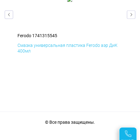
Ferodo 1741315545
Fer
мД
Смазка универсальная пластика Ferodo аэр ДиК
Сма
400мл
40
© Все права защищены.