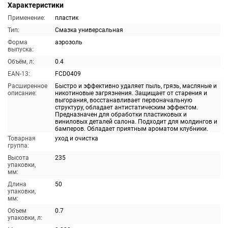
Характеристики
Применение:
пластик
Тип:
Смазка универсальная
Форма
аэрозоль
выпуска:
Объём, л:
0.4
EAN-13:
FCD0409
Расширенное
Быстро и эффективно удаляет пыль, грязь, масляные и
описание:
никотиновые загрязнения. Защищает от старения и
выгорания, восстанавливает первоначальную
структуру, обладает антистатическим эффектом.
Предназначен для обработки пластиковых и
виниловых деталей салона. Подходит для молдингов и
бамперов. Обладает приятным ароматом клубники.
Товарная
уход и очистка
группа:
Высота
235
упаковки,
мм:
Длина
50
упаковки,
мм:
Объем
0.7
упаковки, л: