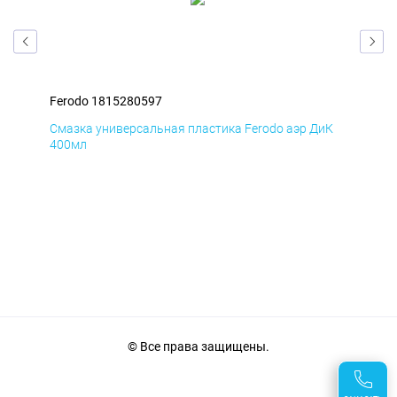
Ferodo 1815280597
Fer
мД
Смазка универсальная пластика Ferodo аэр ДиК
Сма
400мл
40
© Все права защищены.