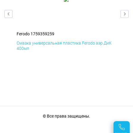
Ferodo 1759359259
Fer
мД
Смазка универсальная пластика Ferodo аэр ДиК
Сма
400мл
40
© Все права защищены.