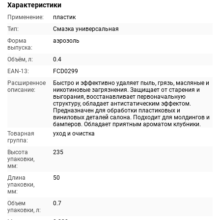
Характеристики
Применение:
пластик
Тип:
Смазка универсальная
Форма
аэрозоль
выпуска:
Объём, л:
0.4
EAN-13:
FCD0299
Расширенное
Быстро и эффективно удаляет пыль, грязь, масляные и
описание:
никотиновые загрязнения. Защищает от старения и
выгорания, восстанавливает первоначальную
структуру, обладает антистатическим эффектом.
Предназначен для обработки пластиковых и
виниловых деталей салона. Подходит для молдингов и
бамперов. Обладает приятным ароматом клубники.
Товарная
уход и очистка
группа:
Высота
235
упаковки,
мм:
Длина
50
упаковки,
мм:
Объем
0.7
упаковки, л: