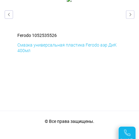
Ferodo 1052535526
Fer
мД
Смазка универсальная пластика Ferodo аэр ДиК
Сма
400мл
40
© Все права защищены.