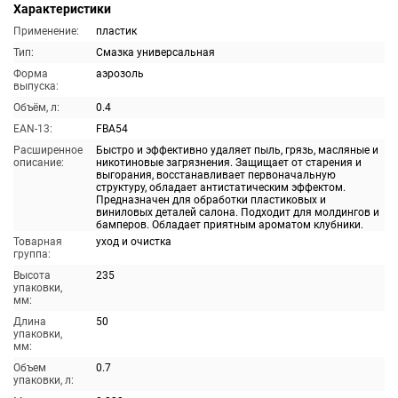
Характеристики
Применение:
пластик
Тип:
Смазка универсальная
Форма
аэрозоль
выпуска:
Объём, л:
0.4
EAN-13:
FBA54
Расширенное
Быстро и эффективно удаляет пыль, грязь, масляные и
описание:
никотиновые загрязнения. Защищает от старения и
выгорания, восстанавливает первоначальную
структуру, обладает антистатическим эффектом.
Предназначен для обработки пластиковых и
виниловых деталей салона. Подходит для молдингов и
бамперов. Обладает приятным ароматом клубники.
Товарная
уход и очистка
группа:
Высота
235
упаковки,
мм:
Длина
50
упаковки,
мм:
Объем
0.7
упаковки, л: