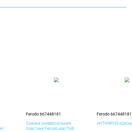
Ferodo 667448181
Ferodo 667448181
я
Смазка универсальная
АНТИФРИЗ красны
иК
пластика Ferodo аэр ПхВ