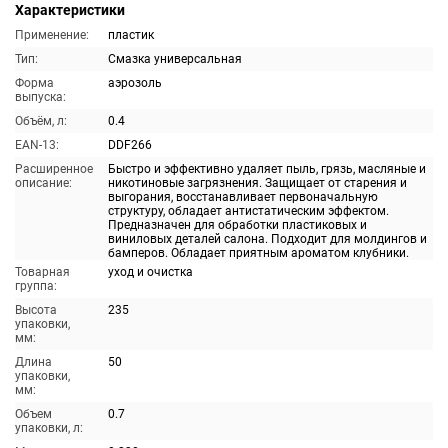
Характеристики
Применение:
пластик
Тип:
Смазка универсальная
Форма
аэрозоль
выпуска:
Объём, л:
0.4
EAN-13:
DDF266
Расширенное
Быстро и эффективно удаляет пыль, грязь, масляные и
описание:
никотиновые загрязнения. Защищает от старения и
выгорания, восстанавливает первоначальную
структуру, обладает антистатическим эффектом.
Предназначен для обработки пластиковых и
виниловых деталей салона. Подходит для молдингов и
бамперов. Обладает приятным ароматом клубники.
Товарная
уход и очистка
группа:
Высота
235
упаковки,
мм:
Длина
50
упаковки,
мм:
Объем
0.7
упаковки, л: