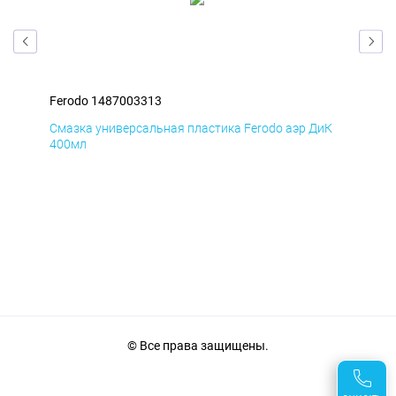
Ferodo 1487003313
Fer
мД
Смазка универсальная пластика Ferodo аэр ДиК
Сма
400мл
40
© Все права защищены.