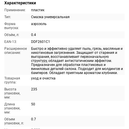
Характеристики
Применение:
пластик
Тип:
Смазка универсальная
Форма
аэрозоль
выпуска:
Объём, л:
0.4
EAN-13:
DDF2601C1
Расширенное
Быстро и эффективно удаляет пыль, грязь, масляные и
описание:
никотиновые загрязнения. Защищает от старения и
выгорания, восстанавливает первоначальную
структуру, обладает антистатическим эффектом.
Предназначен для обработки пластиковых и
виниловых деталей салона. Подходит для молдингов и
бамперов. Обладает приятным ароматом клубники.
Товарная
уход и очистка
группа:
Высота
235
упаковки,
мм:
Длина
50
упаковки,
мм:
Объем
0.7
упаковки, л: