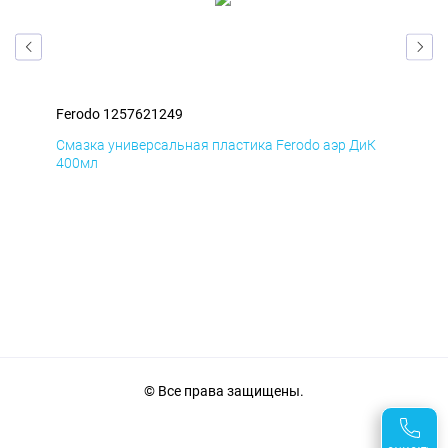
Ferodo 1257621249
Fer
мД
Смазка универсальная пластика Ferodo аэр ДиК
Сма
400мл
40
© Все права защищены.