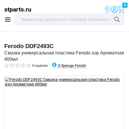
0
stparts.ru
Ferodo
DDF2493C
Смазка универсальная пластика Ferodo аэр Ароматная
400мл
О бренде Ferodo
0 оценок