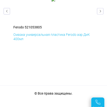
Ferodo 521053805
Fer
мД
Смазка универсальная пластика Ferodo аэр ДиК
Сма
400мл
40
© Все права защищены.