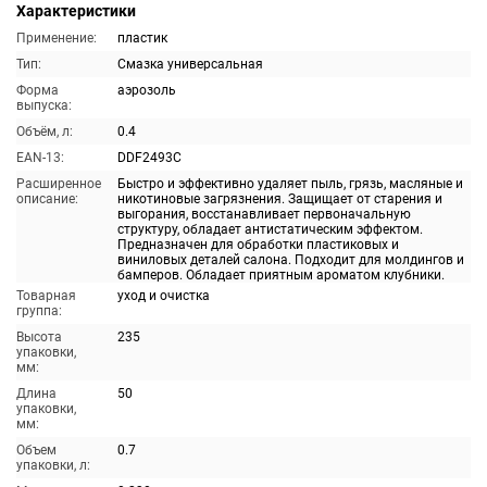
Характеристики
Применение:
пластик
Тип:
Смазка универсальная
Форма
аэрозоль
выпуска:
Объём, л:
0.4
EAN-13:
DDF2493C
Расширенное
Быстро и эффективно удаляет пыль, грязь, масляные и
описание:
никотиновые загрязнения. Защищает от старения и
выгорания, восстанавливает первоначальную
структуру, обладает антистатическим эффектом.
Предназначен для обработки пластиковых и
виниловых деталей салона. Подходит для молдингов и
бамперов. Обладает приятным ароматом клубники.
Товарная
уход и очистка
группа:
Высота
235
упаковки,
мм:
Длина
50
упаковки,
мм:
Объем
0.7
упаковки, л: