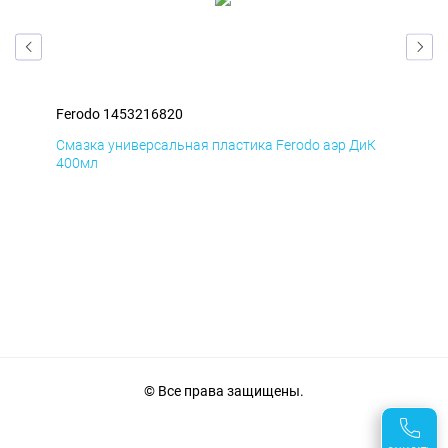
Ferodo 1453216820
Fer
мД
Смазка универсальная пластика Ferodo аэр ДиК
Сма
400мл
40
© Все права защищены.