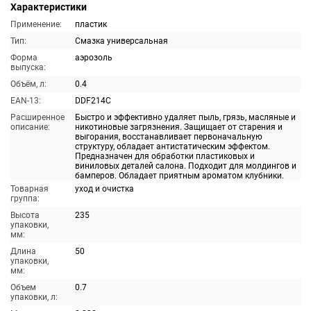
Характеристики
Применение:
пластик
Тип:
Смазка универсальная
Форма
аэрозоль
выпуска:
Объём, л:
0.4
EAN-13:
DDF214C
Расширенное
Быстро и эффективно удаляет пыль, грязь, масляные и
описание:
никотиновые загрязнения. Защищает от старения и
выгорания, восстанавливает первоначальную
структуру, обладает антистатическим эффектом.
Предназначен для обработки пластиковых и
виниловых деталей салона. Подходит для молдингов и
бамперов. Обладает приятным ароматом клубники.
Товарная
уход и очистка
группа:
Высота
235
упаковки,
мм:
Длина
50
упаковки,
мм:
Объем
0.7
упаковки, л: