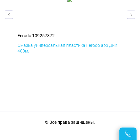
Ferodo 109257872
Fer
мД
Смазка универсальная пластика Ferodo аэр ДиК
Сма
400мл
40
© Все права защищены.