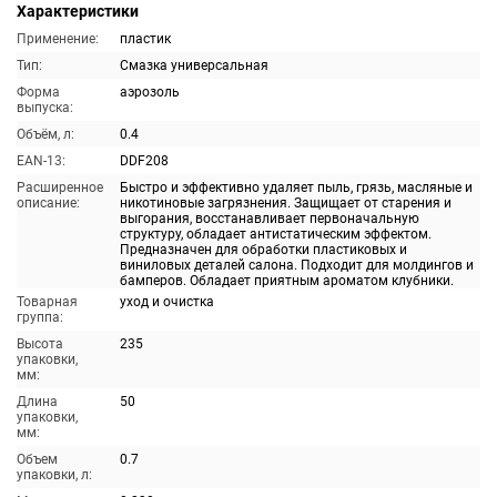
Характеристики
Применение:
пластик
Тип:
Смазка универсальная
Форма
аэрозоль
выпуска:
Объём, л:
0.4
EAN-13:
DDF208
Расширенное
Быстро и эффективно удаляет пыль, грязь, масляные и
описание:
никотиновые загрязнения. Защищает от старения и
выгорания, восстанавливает первоначальную
структуру, обладает антистатическим эффектом.
Предназначен для обработки пластиковых и
виниловых деталей салона. Подходит для молдингов и
бамперов. Обладает приятным ароматом клубники.
Товарная
уход и очистка
группа:
Высота
235
упаковки,
мм:
Длина
50
упаковки,
мм:
Объем
0.7
упаковки, л: