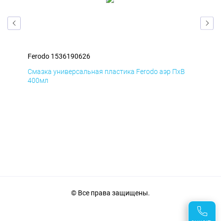
Ferodo 1536190626
Fer
иК
Смазка универсальная пластика Ferodo аэр ПхВ
АНТ
400мл
© Все права защищены.