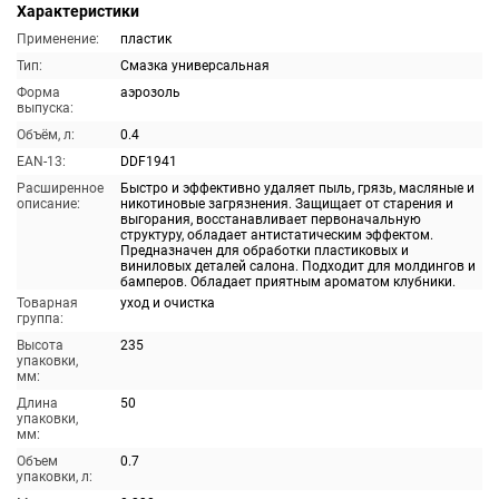
Характеристики
Применение:
пластик
Тип:
Смазка универсальная
Форма
аэрозоль
выпуска:
Объём, л:
0.4
EAN-13:
DDF1941
Расширенное
Быстро и эффективно удаляет пыль, грязь, масляные и
описание:
никотиновые загрязнения. Защищает от старения и
выгорания, восстанавливает первоначальную
структуру, обладает антистатическим эффектом.
Предназначен для обработки пластиковых и
виниловых деталей салона. Подходит для молдингов и
бамперов. Обладает приятным ароматом клубники.
Товарная
уход и очистка
группа:
Высота
235
упаковки,
мм:
Длина
50
упаковки,
мм:
Объем
0.7
упаковки, л: