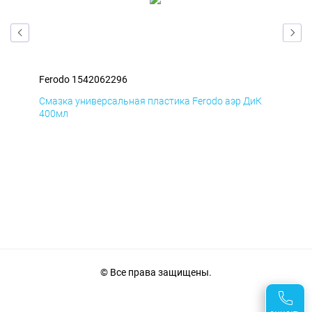
Ferodo 1542062296
Fer
мД
Смазка универсальная пластика Ferodo аэр ДиК
Сма
400мл
40
© Все права защищены.