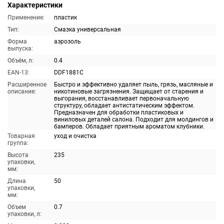
Характеристики
Применение:
пластик
Тип:
Смазка универсальная
Форма
аэрозоль
выпуска:
Объём, л:
0.4
EAN-13:
DDF1881C
Расширенное
Быстро и эффективно удаляет пыль, грязь, масляные и
описание:
никотиновые загрязнения. Защищает от старения и
выгорания, восстанавливает первоначальную
структуру, обладает антистатическим эффектом.
Предназначен для обработки пластиковых и
виниловых деталей салона. Подходит для молдингов и
бамперов. Обладает приятным ароматом клубники.
Товарная
уход и очистка
группа:
Высота
235
упаковки,
мм:
Длина
50
упаковки,
мм:
Объем
0.7
упаковки, л: