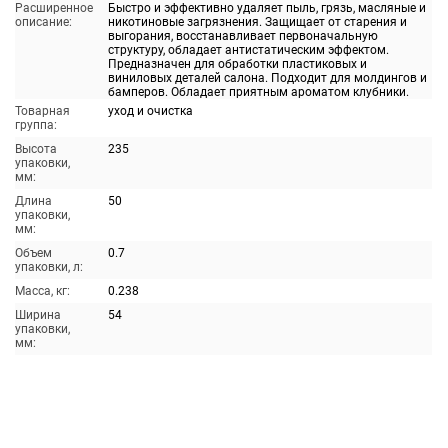
Расширенное
Быстро и эффективно удаляет пыль, грязь, масляные и
описание:
никотиновые загрязнения. Защищает от старения и
выгорания, восстанавливает первоначальную
структуру, обладает антистатическим эффектом.
Предназначен для обработки пластиковых и
виниловых деталей салона. Подходит для молдингов и
бамперов. Обладает приятным ароматом клубники.
Товарная
уход и очистка
группа:
Высота
235
упаковки,
мм:
Длина
50
упаковки,
мм:
Объем
0.7
упаковки, л:
Масса, кг:
0.238
Ширина
54
упаковки,
мм: