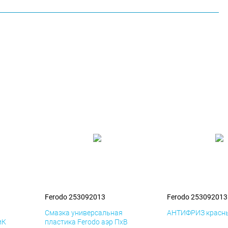
Ferodo 253092013
Ferodo 253092013
я
Смазка универсальная
АНТИФРИЗ красны
иК
пластика Ferodo аэр ПхВ