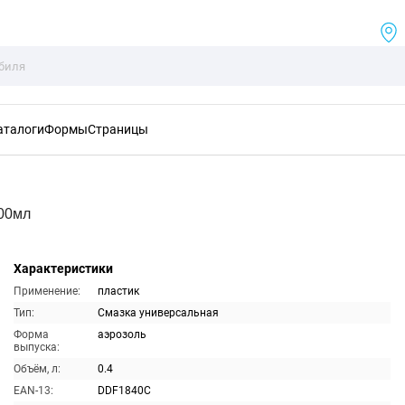
аталоги
Формы
Страницы
400мл
Характеристики
Применение:
пластик
Тип:
Смазка универсальная
Форма
аэрозоль
выпуска:
Объём, л:
0.4
EAN-13:
DDF1840C