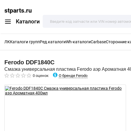
stparts.ru
Каталоги
ЛК
Каталоги групп
Ред.каталоги
Wh-каталоги
Carbase
Сторонние к
Ferodo
DDF1840C
Смазка универсальная пластика Ferodo аэр Ароматная 
О бренде Ferodo
0 оценок