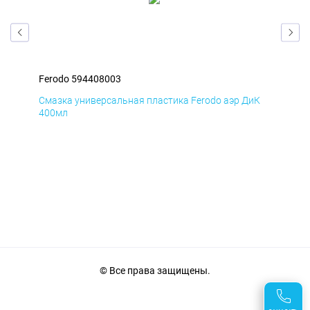
Ferodo 594408003
Fer
мД
Смазка универсальная пластика Ferodo аэр ДиК
Сма
400мл
40
© Все права защищены.