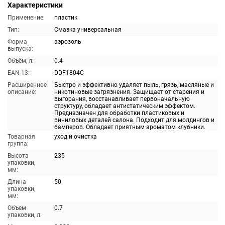
Характеристики
Применение:
пластик
Тип:
Смазка универсальная
Форма
аэрозоль
выпуска:
Объём, л:
0.4
EAN-13:
DDF1804C
Расширенное
Быстро и эффективно удаляет пыль, грязь, масляные и
описание:
никотиновые загрязнения. Защищает от старения и
выгорания, восстанавливает первоначальную
структуру, обладает антистатическим эффектом.
Предназначен для обработки пластиковых и
виниловых деталей салона. Подходит для молдингов и
бамперов. Обладает приятным ароматом клубники.
Товарная
уход и очистка
группа:
Высота
235
упаковки,
мм:
Длина
50
упаковки,
мм:
Объем
0.7
упаковки, л: