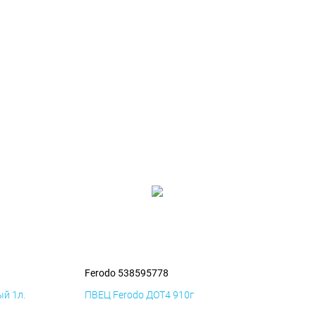
Ferodo 538595778
й 1л.
ПВЕЦ Ferodo ДОТ4 910г