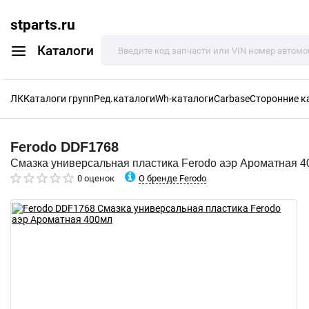
stparts.ru
Каталоги
ЛК
Каталоги групп
Ред.каталоги
Wh-каталоги
Carbase
Сторонние к
Ferodo
DDF1768
Смазка универсальная пластика Ferodo аэр Ароматная 
О бренде Ferodo
0 оценок