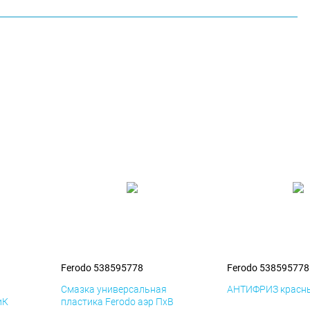
Ferodo 538595778
Ferodo 538595778
я
Смазка универсальная
АНТИФРИЗ красны
иК
пластика Ferodo аэр ПхВ