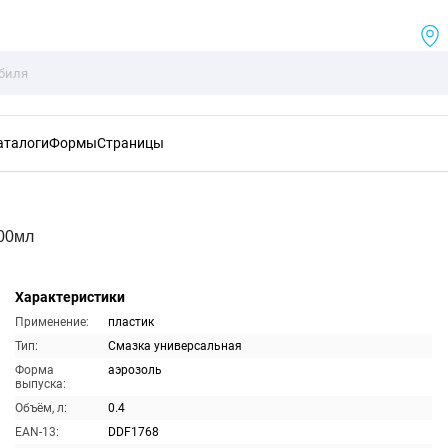
аталоги
Формы
Страницы
400мл
Характеристики
Применение:
пластик
Тип:
Смазка универсальная
Форма
аэрозоль
выпуска:
Объём, л:
0.4
EAN-13:
DDF1768