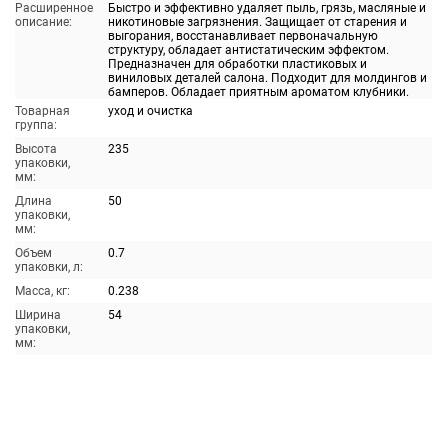
Расширенное
Быстро и эффективно удаляет пыль, грязь, масляные и
описание:
никотиновые загрязнения. Защищает от старения и
выгорания, восстанавливает первоначальную
структуру, обладает антистатическим эффектом.
Предназначен для обработки пластиковых и
виниловых деталей салона. Подходит для молдингов и
бамперов. Обладает приятным ароматом клубники.
Товарная
уход и очистка
группа:
Высота
235
упаковки,
мм:
Длина
50
упаковки,
мм:
Объем
0.7
упаковки, л:
Масса, кг:
0.238
Ширина
54
упаковки,
мм: