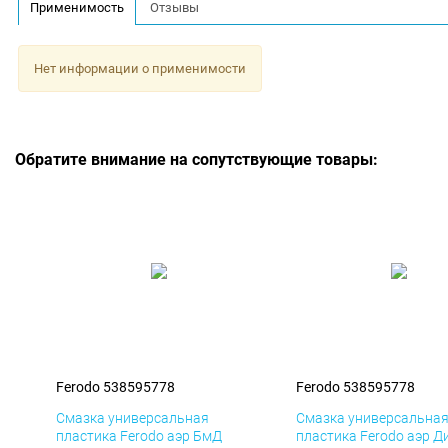
Применимость
Отзывы
Нет информации о применимости
Обратите внимание на сопутствующие товары:
Ferodo 538595778
Ferodo 538595778
Смазка универсальная
Смазка универсальна
пластика Ferodo аэр БмД
пластика Ferodo аэр Д