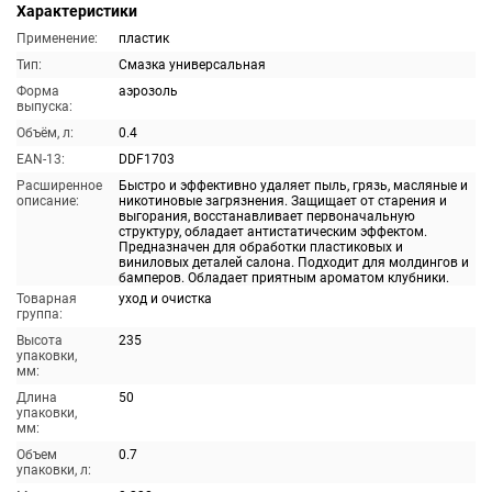
Характеристики
Применение:
пластик
Тип:
Смазка универсальная
Форма
аэрозоль
выпуска:
Объём, л:
0.4
EAN-13:
DDF1703
Расширенное
Быстро и эффективно удаляет пыль, грязь, масляные и
описание:
никотиновые загрязнения. Защищает от старения и
выгорания, восстанавливает первоначальную
структуру, обладает антистатическим эффектом.
Предназначен для обработки пластиковых и
виниловых деталей салона. Подходит для молдингов и
бамперов. Обладает приятным ароматом клубники.
Товарная
уход и очистка
группа:
Высота
235
упаковки,
мм:
Длина
50
упаковки,
мм:
Объем
0.7
упаковки, л: