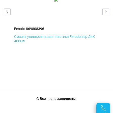
Ferodo 869808396
Fer
мД
Смазка универсальная пластика Ferodo аэр ДиК
Сма
400мл
40
© Все права защищены.