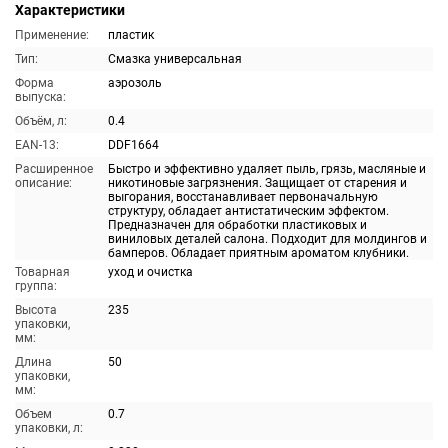
Характеристики
Применение:
пластик
Тип:
Смазка универсальная
Форма
аэрозоль
выпуска:
Объём, л:
0.4
EAN-13:
DDF1664
Расширенное
Быстро и эффективно удаляет пыль, грязь, масляные и
описание:
никотиновые загрязнения. Защищает от старения и
выгорания, восстанавливает первоначальную
структуру, обладает антистатическим эффектом.
Предназначен для обработки пластиковых и
виниловых деталей салона. Подходит для молдингов и
бамперов. Обладает приятным ароматом клубники.
Товарная
уход и очистка
группа:
Высота
235
упаковки,
мм:
Длина
50
упаковки,
мм:
Объем
0.7
упаковки, л: