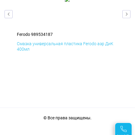
Ferodo 989534187
Fer
мД
Смазка универсальная пластика Ferodo аэр ДиК
Сма
400мл
40
© Все права защищены.