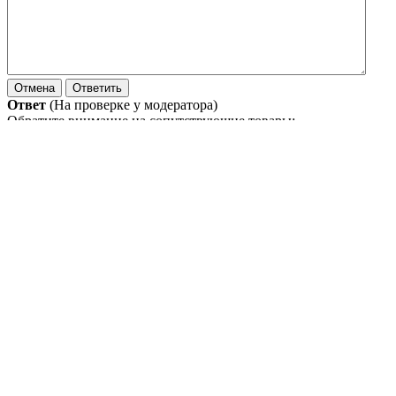
Ответ
(На проверке у модератора)
Обратите внимание на сопутствующие товары:
Ferodo 1738289444
Смазка универсальная пластика Ferodo аэр БмД 400мл
Ferodo 1738289444
Смазка универсальная пластика Ferodo аэр ДиК 400мл
Ferodo 1738289444
Смазка универсальная пластика Ferodo аэр ПхВ 400мл