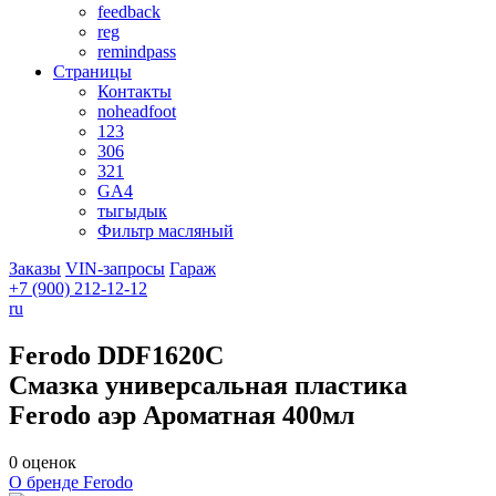
feedback
reg
remindpass
Страницы
Контакты
noheadfoot
123
306
321
GA4
тыгыдык
Фильтр масляный
Заказы
VIN-запросы
Гараж
+7 (900)
212-12-12
ru
Ferodo
DDF1620C
Смазка универсальная пластика
Ferodo аэр Ароматная 400мл
0 оценок
О бренде Ferodo