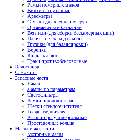
Рамки номерных знаков
Вилки нагрузочные
Ареометры
Стяжки для крепления груза
Органайзеры в багажник
Вентили (для сборки бескамерных шин)
Пакеты и чехлы для колёс
Грузики (для балансировки)
Воронки
Колпачки шин
Траки противобуксовочные
Велосипеды
Самокаты
Запасные части
Лампы
Лампы по параметрам
Светофильтры
Ремни поликлиновые
Щетки стеклоочистителя
Гофры глушителя
Резонаторы универсальные
Проставочные кольца
Масла и жидкости
Моторные масла
Трансмиссионные масла