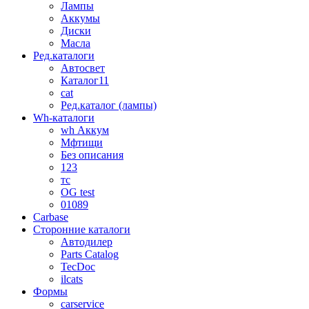
Лампы
Аккумы
Диски
Масла
Ред.каталоги
Автосвет
Каталог11
cat
Ред.каталог (лампы)
Wh-каталоги
wh Аккум
Мфтищи
Без описания
123
тс
OG test
01089
Carbase
Сторонние каталоги
Автодилер
Parts Catalog
TecDoc
ilcats
Формы
carservice