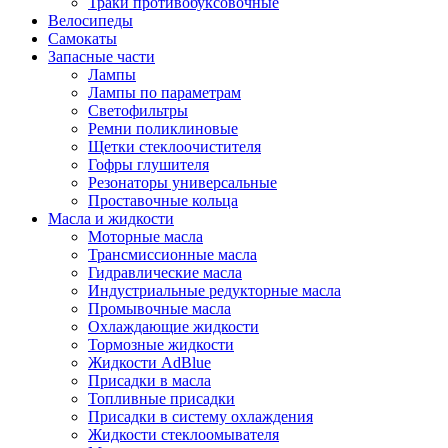
Траки противобуксовочные
Велосипеды
Самокаты
Запасные части
Лампы
Лампы по параметрам
Светофильтры
Ремни поликлиновые
Щетки стеклоочистителя
Гофры глушителя
Резонаторы универсальные
Проставочные кольца
Масла и жидкости
Моторные масла
Трансмиссионные масла
Гидравлические масла
Индустриальные редукторные масла
Промывочные масла
Охлаждающие жидкости
Тормозные жидкости
Жидкости AdBlue
Присадки в масла
Топливные присадки
Присадки в систему охлаждения
Жидкости стеклоомывателя