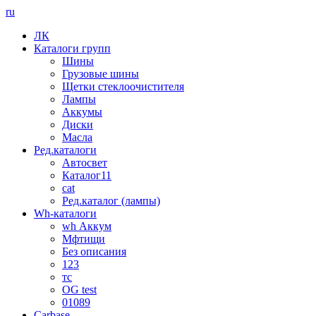
ru
ЛК
Каталоги групп
Шины
Грузовые шины
Щетки стеклоочистителя
Лампы
Аккумы
Диски
Масла
Ред.каталоги
Автосвет
Каталог11
cat
Ред.каталог (лампы)
Wh-каталоги
wh Аккум
Мфтищи
Без описания
123
тс
OG test
01089
Carbase