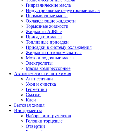
Гидравлические масла
Индустриальные редукторные масла
Промывочные масла
Охлаждающие жидкости
Тормозные жидкости
Жидкости AdBlue
Присадки в масла
Топливные присадки
Присадки в систему охлаждения
Жидкости стеклоомывателя
Мото и лодочные масла
Электролиты
Масла компрессорные
Автокосметика и автохимия
Антисептики
Уход и очистка
Герметики
Смазки
Клеи
Бытовая химия
Инструменты
Наборы инструментов
Головки торцевые
Отвертки