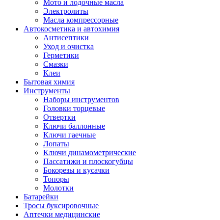
Мото и лодочные масла
Электролиты
Масла компрессорные
Автокосметика и автохимия
Антисептики
Уход и очистка
Герметики
Смазки
Клеи
Бытовая химия
Инструменты
Наборы инструментов
Головки торцевые
Отвертки
Ключи баллонные
Ключи гаечные
Лопаты
Ключи динамометрические
Пассатижи и плоскогубцы
Бокорезы и кусачки
Топоры
Молотки
Батарейки
Тросы буксировочные
Аптечки медицинские