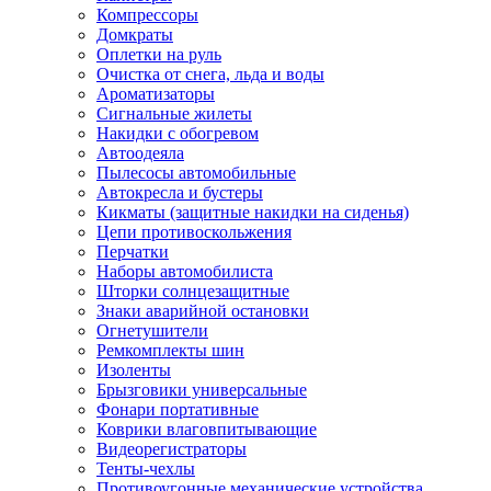
Компрессоры
Домкраты
Оплетки на руль
Очистка от снега, льда и воды
Ароматизаторы
Сигнальные жилеты
Накидки с обогревом
Автоодеяла
Пылесосы автомобильные
Автокресла и бустеры
Кикматы (защитные накидки на сиденья)
Цепи противоскольжения
Перчатки
Наборы автомобилиста
Шторки солнцезащитные
Знаки аварийной остановки
Огнетушители
Ремкомплекты шин
Изоленты
Брызговики универсальные
Фонари портативные
Коврики влаговпитывающие
Видеорегистраторы
Тенты-чехлы
Противоугонные механические устройства