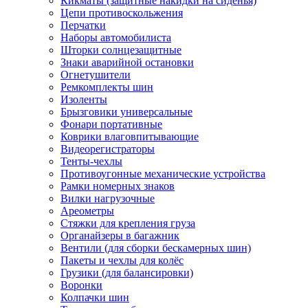
Кикматы (защитные накидки на сиденья)
Цепи противоскольжения
Перчатки
Наборы автомобилиста
Шторки солнцезащитные
Знаки аварийной остановки
Огнетушители
Ремкомплекты шин
Изоленты
Брызговики универсальные
Фонари портативные
Коврики влаговпитывающие
Видеорегистраторы
Тенты-чехлы
Противоугонные механические устройства
Рамки номерных знаков
Вилки нагрузочные
Ареометры
Стяжки для крепления груза
Органайзеры в багажник
Вентили (для сборки бескамерных шин)
Пакеты и чехлы для колёс
Грузики (для балансировки)
Воронки
Колпачки шин