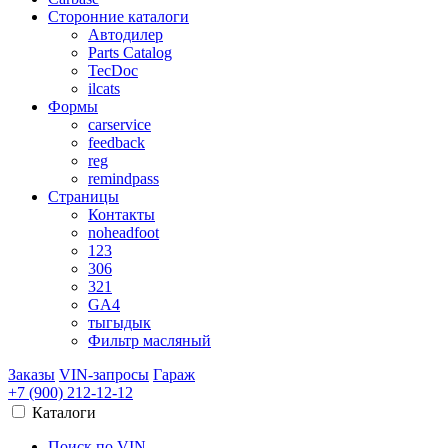
Сторонние каталоги
Автодилер
Parts Catalog
TecDoc
ilcats
Формы
carservice
feedback
reg
remindpass
Страницы
Контакты
noheadfoot
123
306
321
GA4
тыгыдык
Фильтр масляный
Заказы
VIN-запросы
Гараж
+7 (900)
212-12-12
Каталоги
Поиск по VIN