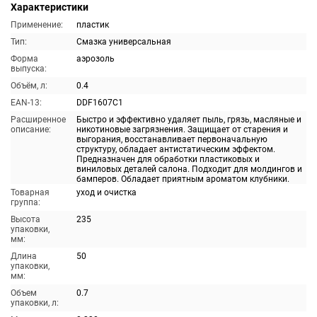
Характеристики
Применение:
пластик
Тип:
Смазка универсальная
Форма
аэрозоль
выпуска:
Объём, л:
0.4
EAN-13:
DDF1607C1
Расширенное
Быстро и эффективно удаляет пыль, грязь, масляные и
описание:
никотиновые загрязнения. Защищает от старения и
выгорания, восстанавливает первоначальную
структуру, обладает антистатическим эффектом.
Предназначен для обработки пластиковых и
виниловых деталей салона. Подходит для молдингов и
бамперов. Обладает приятным ароматом клубники.
Товарная
уход и очистка
группа:
Высота
235
упаковки,
мм:
Длина
50
упаковки,
мм:
Объем
0.7
упаковки, л: