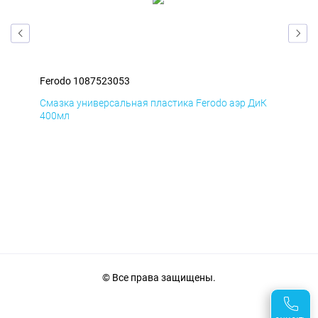
Ferodo 1087523053
Fer
мД
Смазка универсальная пластика Ferodo аэр ДиК
Сма
400мл
40
© Все права защищены.