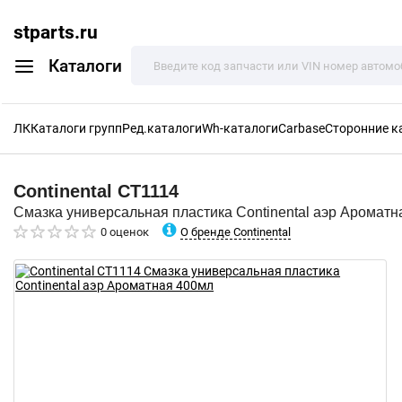
stparts.ru
Каталоги
ЛК
Каталоги групп
Ред.каталоги
Wh-каталоги
Carbase
Сторонние к
Continental
CT1114
Смазка универсальная пластика Continental аэр Ароматн
О бренде Continental
0 оценок