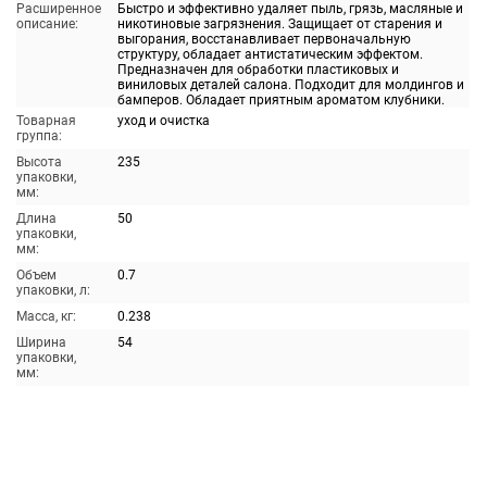
Расширенное
Быстро и эффективно удаляет пыль, грязь, масляные и
описание:
никотиновые загрязнения. Защищает от старения и
выгорания, восстанавливает первоначальную
структуру, обладает антистатическим эффектом.
Предназначен для обработки пластиковых и
виниловых деталей салона. Подходит для молдингов и
бамперов. Обладает приятным ароматом клубники.
Товарная
уход и очистка
группа:
Высота
235
упаковки,
мм:
Длина
50
упаковки,
мм:
Объем
0.7
упаковки, л:
Масса, кг:
0.238
Ширина
54
упаковки,
мм: