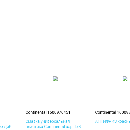
1
Continental 1600976451
Continental 16009
я
Смазка универсальная
АНТИФРИЗ красны
эр ДиК
пластика Continental аэр ПхВ