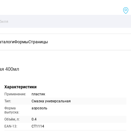
аталоги
Формы
Страницы
ая 400мл
Характеристики
Применение:
пластик
Тип:
Смазка универсальная
Форма
аэрозоль
выпуска:
Объём, л:
0.4
EAN-13:
CT1114