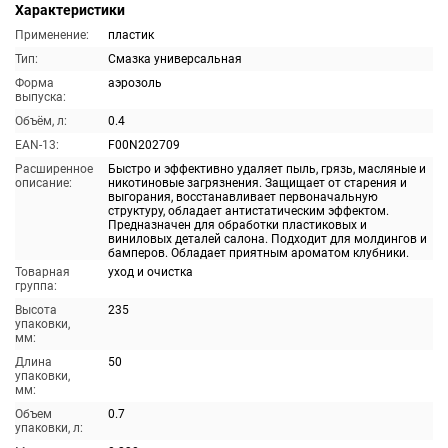
Характеристики
Применение:
пластик
Тип:
Смазка универсальная
Форма
аэрозоль
выпуска:
Объём, л:
0.4
EAN-13:
F00N202709
Расширенное
Быстро и эффективно удаляет пыль, грязь, масляные и
описание:
никотиновые загрязнения. Защищает от старения и
выгорания, восстанавливает первоначальную
структуру, обладает антистатическим эффектом.
Предназначен для обработки пластиковых и
виниловых деталей салона. Подходит для молдингов и
бамперов. Обладает приятным ароматом клубники.
Товарная
уход и очистка
группа:
Высота
235
упаковки,
мм:
Длина
50
упаковки,
мм:
Объем
0.7
упаковки, л: