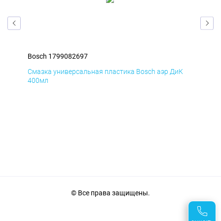
Bosch 1799082697
Bos
Д
Смазка универсальная пластика Bosch аэр ДиК
Сма
400мл
40
© Все права защищены.