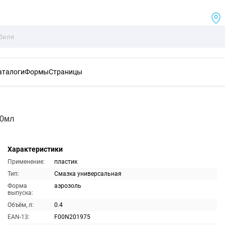
аталоги
Формы
Страницы
00мл
Характеристики
Применение:
пластик
Тип:
Смазка универсальная
Форма
аэрозоль
выпуска:
Объём, л:
0.4
EAN-13:
F00N201975