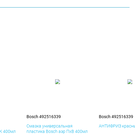
Bosch 492516339
Bosch 492516339
я
Смазка универсальная
АНТИФРИЗ красны
иК 400мл
пластика Bosch аэр ПхВ 400мл