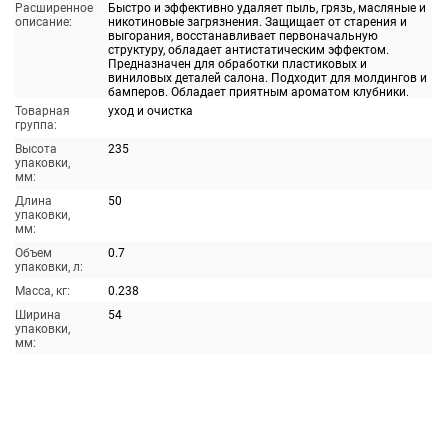
Расширенное
Быстро и эффективно удаляет пыль, грязь, масляные и
описание:
никотиновые загрязнения. Защищает от старения и
выгорания, восстанавливает первоначальную
структуру, обладает антистатическим эффектом.
Предназначен для обработки пластиковых и
виниловых деталей салона. Подходит для молдингов и
бамперов. Обладает приятным ароматом клубники.
Товарная
уход и очистка
группа:
Высота
235
упаковки,
мм:
Длина
50
упаковки,
мм:
Объем
0.7
упаковки, л:
Масса, кг:
0.238
Ширина
54
упаковки,
мм: