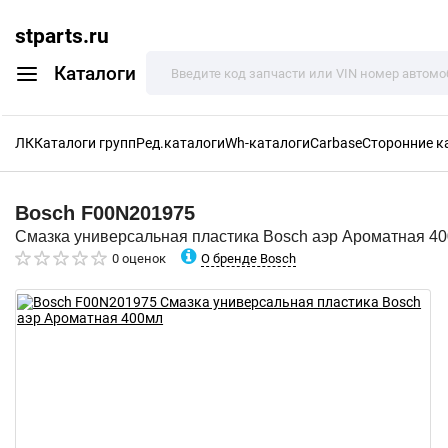
stparts.ru
Каталоги
ЛК
Каталоги групп
Ред.каталоги
Wh-каталоги
Carbase
Сторонние к
Bosch
F00N201975
Смазка универсальная пластика Bosch аэр Ароматная 4
О бренде Bosch
0 оценок