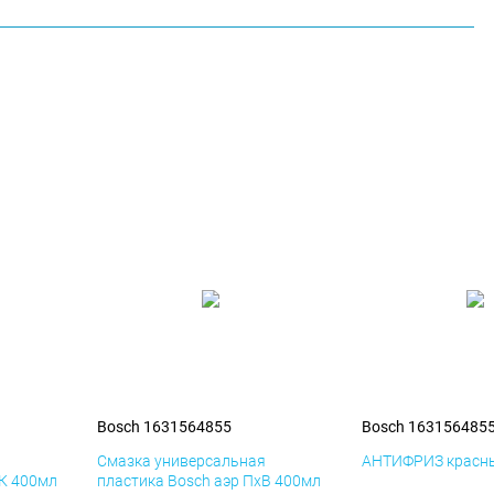
Bosch 1631564855
Bosch 163156485
я
Смазка универсальная
АНТИФРИЗ красны
иК 400мл
пластика Bosch аэр ПхВ 400мл