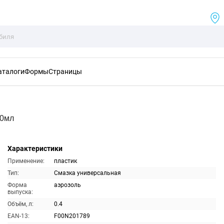
аталоги
Формы
Страницы
00мл
Характеристики
Применение:
пластик
Тип:
Смазка универсальная
Форма
аэрозоль
выпуска:
Объём, л:
0.4
EAN-13:
F00N201789