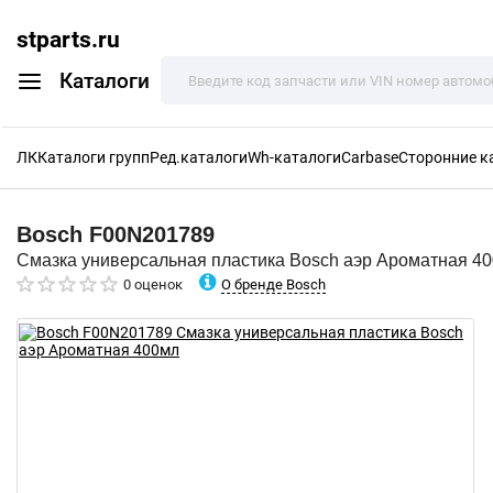
stparts.ru
Каталоги
ЛК
Каталоги групп
Ред.каталоги
Wh-каталоги
Carbase
Сторонние к
Bosch
F00N201789
Смазка универсальная пластика Bosch аэр Ароматная 4
О бренде Bosch
0 оценок