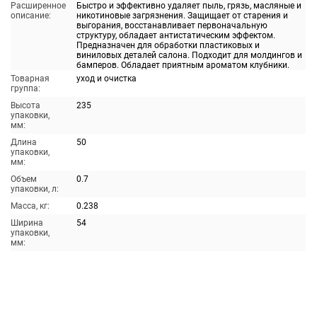
Расширенное
Быстро и эффективно удаляет пыль, грязь, масляные и
описание:
никотиновые загрязнения. Защищает от старения и
выгорания, восстанавливает первоначальную
структуру, обладает антистатическим эффектом.
Предназначен для обработки пластиковых и
виниловых деталей салона. Подходит для молдингов и
бамперов. Обладает приятным ароматом клубники.
Товарная
уход и очистка
группа:
Высота
235
упаковки,
мм:
Длина
50
упаковки,
мм:
Объем
0.7
упаковки, л:
Масса, кг:
0.238
Ширина
54
упаковки,
мм: