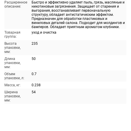
Расширенное
Быстро и эффективно удаляет пыль, грязь, масляные и
описание:
никотиновые загрязнения. Защищает от старения и
выгорания, восстанавливает первоначальную
структуру, обладает антистатическим эффектом.
Предназначен для обработки пластиковых и
виниловых деталей салона. Подходит для молдингов и
бамперов. Обладает приятным ароматом клубники.
Товарная
уход и очистка
группа:
Высота
235
упаковки,
мм:
Длина
50
упаковки,
мм:
Объем
0.7
упаковки, л:
Масса, кг:
0.238
Ширина
54
упаковки,
мм: