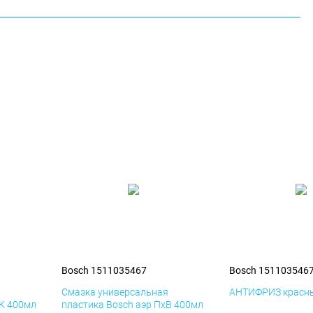
Bosch 1511035467
Bosch 151103546
я
Смазка универсальная
АНТИФРИЗ красны
иК 400мл
пластика Bosch аэр ПхВ 400мл