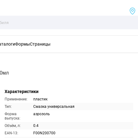
аталоги
Формы
Страницы
00мл
Характеристики
Применение:
пластик
Тип:
Смазка универсальная
Форма
аэрозоль
выпуска:
Объём, л:
0.4
EAN-13:
F00N200700