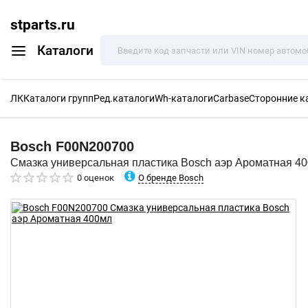
stparts.ru
Каталоги
ЛК
Каталоги групп
Ред.каталоги
Wh-каталоги
Carbase
Сторонние к
Bosch
F00N200700
Смазка универсальная пластика Bosch аэр Ароматная 4
О бренде Bosch
0 оценок