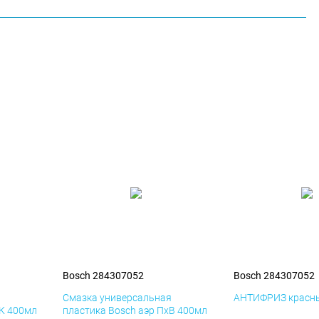
Bosch 284307052
Bosch 284307052
я
Смазка универсальная
АНТИФРИЗ красны
иК 400мл
пластика Bosch аэр ПхВ 400мл