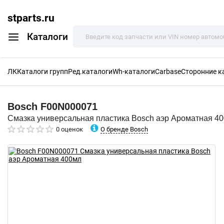
stparts.ru
Каталоги
ЛК
Каталоги групп
Ред.каталоги
Wh-каталоги
Carbase
Сторонние к
Bosch
F00N000071
Смазка универсальная пластика Bosch аэр Ароматная 4
О бренде Bosch
0 оценок