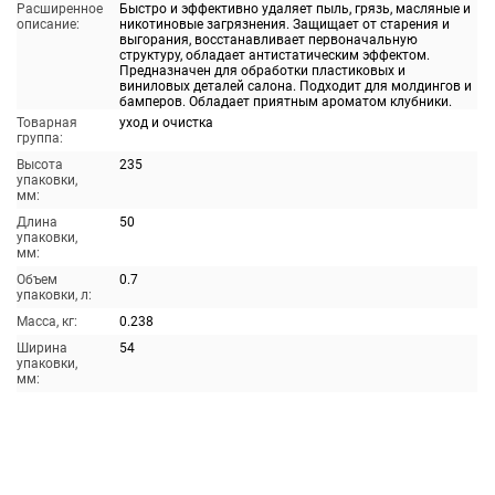
Расширенное
Быстро и эффективно удаляет пыль, грязь, масляные и
описание:
никотиновые загрязнения. Защищает от старения и
выгорания, восстанавливает первоначальную
структуру, обладает антистатическим эффектом.
Предназначен для обработки пластиковых и
виниловых деталей салона. Подходит для молдингов и
бамперов. Обладает приятным ароматом клубники.
Товарная
уход и очистка
группа:
Высота
235
упаковки,
мм:
Длина
50
упаковки,
мм:
Объем
0.7
упаковки, л:
Масса, кг:
0.238
Ширина
54
упаковки,
мм: