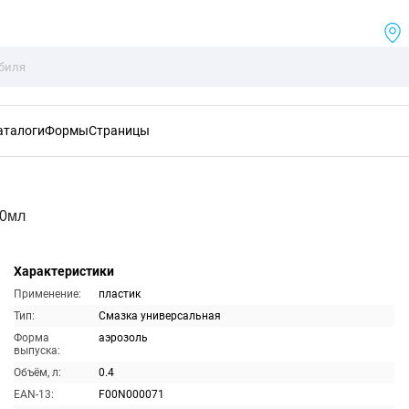
аталоги
Формы
Страницы
00мл
Характеристики
Применение:
пластик
Тип:
Смазка универсальная
Форма
аэрозоль
выпуска:
Объём, л:
0.4
EAN-13:
F00N000071