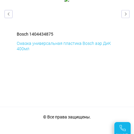
Bosch 1404434875
Bos
Д
Смазка универсальная пластика Bosch аэр ДиК
Сма
400мл
40
© Все права защищены.