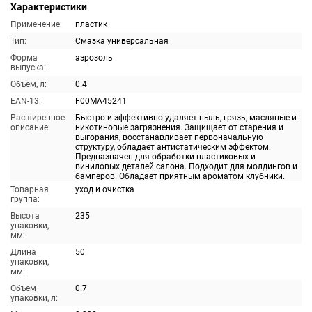
Характеристики
Применение:
пластик
Тип:
Смазка универсальная
Форма
аэрозоль
выпуска:
Объём, л:
0.4
EAN-13:
F00MA45241
Расширенное
Быстро и эффективно удаляет пыль, грязь, масляные и
описание:
никотиновые загрязнения. Защищает от старения и
выгорания, восстанавливает первоначальную
структуру, обладает антистатическим эффектом.
Предназначен для обработки пластиковых и
виниловых деталей салона. Подходит для молдингов и
бамперов. Обладает приятным ароматом клубники.
Товарная
уход и очистка
группа:
Высота
235
упаковки,
мм:
Длина
50
упаковки,
мм:
Объем
0.7
упаковки, л: