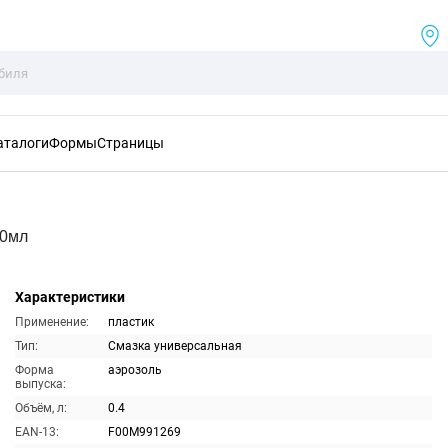
аталоги
Формы
Страницы
00мл
Характеристики
Применение:
пластик
Тип:
Смазка универсальная
Форма
аэрозоль
выпуска:
Объём, л:
0.4
EAN-13:
F00M991269