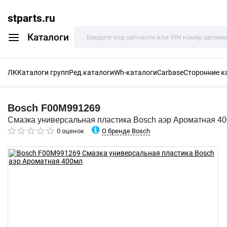
stparts.ru
Каталоги
ЛК
Каталоги групп
Ред.каталоги
Wh-каталоги
Carbase
Сторонние к
Bosch
F00M991269
Смазка универсальная пластика Bosch аэр Ароматная 4
О бренде Bosch
0 оценок