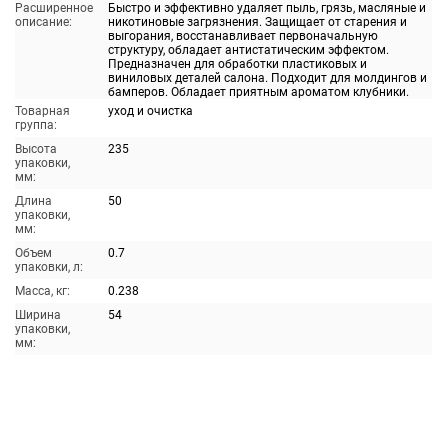
Расширенное
Быстро и эффективно удаляет пыль, грязь, масляные и
описание:
никотиновые загрязнения. Защищает от старения и
выгорания, восстанавливает первоначальную
структуру, обладает антистатическим эффектом.
Предназначен для обработки пластиковых и
виниловых деталей салона. Подходит для молдингов и
бамперов. Обладает приятным ароматом клубники.
Товарная
уход и очистка
группа:
Высота
235
упаковки,
мм:
Длина
50
упаковки,
мм:
Объем
0.7
упаковки, л:
Масса, кг:
0.238
Ширина
54
упаковки,
мм: