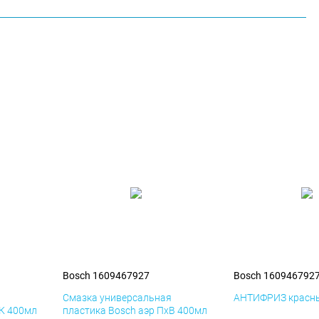
Bosch 1609467927
Bosch 160946792
я
Смазка универсальная
АНТИФРИЗ красны
иК 400мл
пластика Bosch аэр ПхВ 400мл